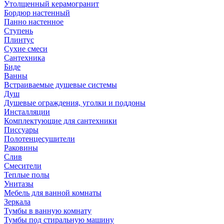
Утолщенный керамогранит
Бордюр настенный
Панно настенное
Ступень
Плинтус
Сухие смеси
Сантехника
Биде
Ванны
Встраиваемые душевые системы
Душ
Душевые ограждения, уголки и поддоны
Инсталляции
Комплектующие для сантехники
Писсуары
Полотенцесушители
Раковины
Слив
Смесители
Теплые полы
Унитазы
Мебель для ванной комнаты
Зеркала
Тумбы в ванную комнату
Тумбы под стиральную машину