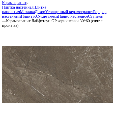
Керамогранит
Плитка настенная
Плитка
напольная
Мозаика
Декор
Утолщенный керамогранит
Бордюр
настенный
Плинтус
Сухие смеси
Панно настенное
Ступень
—
Керамогранит Лайфстоун GP коричневый 30*60 (снят с
произ-ва)