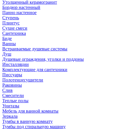
Утолщенный керамогранит
Бордюр настенный
Панно настенное
Ступень
Плинтус
Сухие смеси
Сантехника
Биде
Ванны
Встраиваемые душевые системы
Душ
Душевые ограждения, уголки и поддоны
Инсталляции
Комплектующие для сантехники
Писсуары
Полотенцесушители
Раковины
Слив
Смесители
Теплые полы
Унитазы
Мебель для ванной комнаты
Зеркала
Тумбы в ванную комнату
Тумбы под стиральную машину