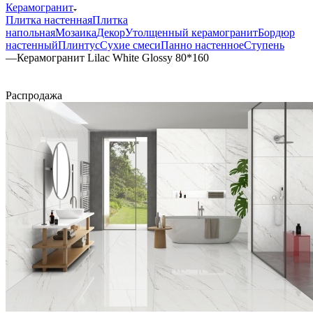
Керамогранит
Плитка настенная
Плитка
напольная
Мозаика
Декор
Утолщенный керамогранит
Бордюр
настенный
Плинтус
Сухие смеси
Панно настенное
Ступень
—
Керамогранит Lilac White Glossy 80*160
Распродажа