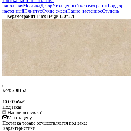
Плитка настенная
Плитка
напольная
Мозаика
Декор
Утолщенный керамогранит
Бордюр
настенный
Плинтус
Сухие смеси
Панно настенное
Ступень
—
Керамогранит Lims Beige 120*278
Код:
208152
10 065
₽
/м²
Под заказ
Нашли дешевле?
Узнать цену
Поставка товара осуществляется под заказ
Характеристики