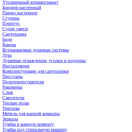
Утолщенный керамогранит
Бордюр настенный
Панно настенное
Ступень
Плинтус
Сухие смеси
Сантехника
Биде
Ванны
Встраиваемые душевые системы
Душ
Душевые ограждения, уголки и поддоны
Инсталляции
Комплектующие для сантехники
Писсуары
Полотенцесушители
Раковины
Слив
Смесители
Теплые полы
Унитазы
Мебель для ванной комнаты
Зеркала
Тумбы в ванную комнату
Тумбы под стиральную машину