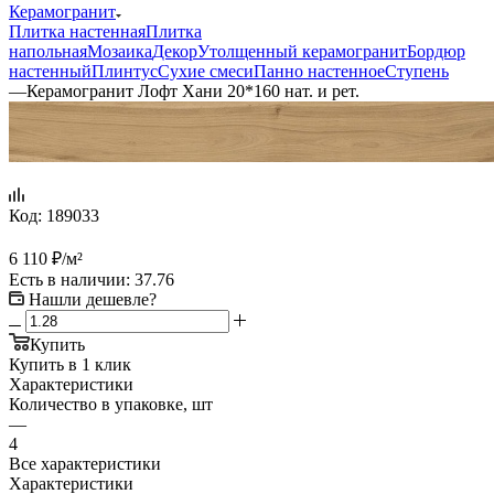
Керамогранит
Плитка настенная
Плитка
напольная
Мозаика
Декор
Утолщенный керамогранит
Бордюр
настенный
Плинтус
Сухие смеси
Панно настенное
Ступень
—
Керамогранит Лофт Хани 20*160 нат. и рет.
Код:
189033
6 110
₽
/м²
Есть в наличии
: 37.76
Нашли дешевле?
Купить
Купить в 1 клик
Характеристики
Количество в упаковке, шт
—
4
Все характеристики
Характеристики