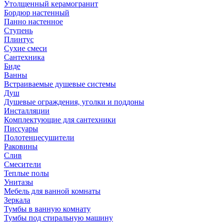
Утолщенный керамогранит
Бордюр настенный
Панно настенное
Ступень
Плинтус
Сухие смеси
Сантехника
Биде
Ванны
Встраиваемые душевые системы
Душ
Душевые ограждения, уголки и поддоны
Инсталляции
Комплектующие для сантехники
Писсуары
Полотенцесушители
Раковины
Слив
Смесители
Теплые полы
Унитазы
Мебель для ванной комнаты
Зеркала
Тумбы в ванную комнату
Тумбы под стиральную машину