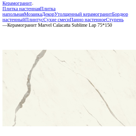
Керамогранит
Плитка настенная
Плитка
напольная
Мозаика
Декор
Утолщенный керамогранит
Бордюр
настенный
Плинтус
Сухие смеси
Панно настенное
Ступень
—
Керамогранит Marvel Calacatta Sublime Lap 75*150