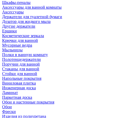
Шкафы-пеналы
Аксессуары для ванной комнаты
Аксессуары
Держатели для туалетной бумаги
Дозатор для жидкого мыла
Другие держатели
Ершики
Косметические зеркала
Крючки для ванной
Мусорные ведра
Мыльницы
Полки в ванную комнату
Полотенцедержатели
Поручни для ванной
Стаканы для ванной
Стойки для ванной
Напольные покрытия
Виниловая плитка
Инженерная доска
Ламинат
Паркетная доска
Обои и настенные покрытия
Обои
Фрески
Изделия из полиуретана