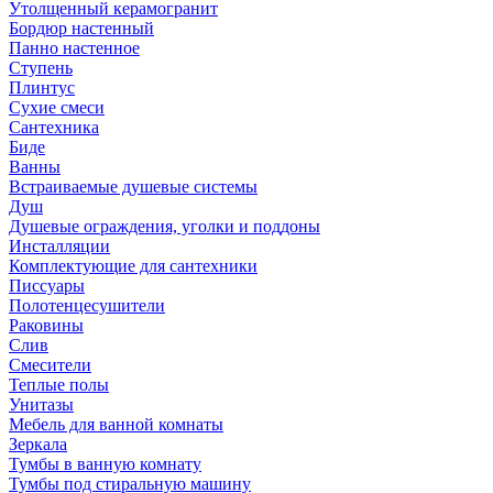
Утолщенный керамогранит
Бордюр настенный
Панно настенное
Ступень
Плинтус
Сухие смеси
Сантехника
Биде
Ванны
Встраиваемые душевые системы
Душ
Душевые ограждения, уголки и поддоны
Инсталляции
Комплектующие для сантехники
Писсуары
Полотенцесушители
Раковины
Слив
Смесители
Теплые полы
Унитазы
Мебель для ванной комнаты
Зеркала
Тумбы в ванную комнату
Тумбы под стиральную машину