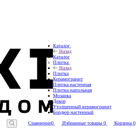
Каталог
Назад
Каталог
Плитка
Назад
Плитка
Керамогранит
Плитка настенная
Плитка напольная
Мозаика
Декор
Утолщенный керамогранит
Бордюр настенный
Сравнение
0
Избранные товары
0
Корзина
0