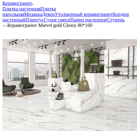
Керамогранит
Плитка настенная
Плитка
напольная
Мозаика
Декор
Утолщенный керамогранит
Бордюр
настенный
Плинтус
Сухие смеси
Панно настенное
Ступень
—
Керамогранит Marvel gold Glossy 80*160