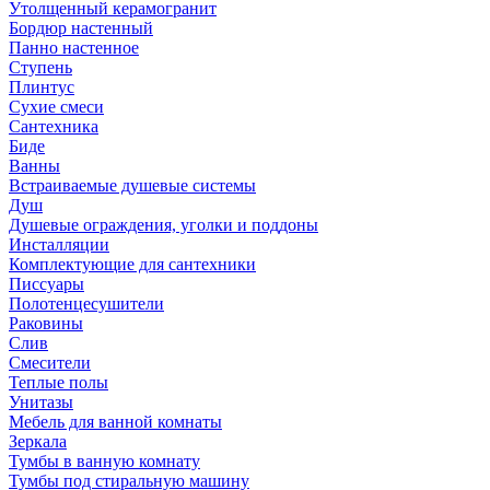
Утолщенный керамогранит
Бордюр настенный
Панно настенное
Ступень
Плинтус
Сухие смеси
Сантехника
Биде
Ванны
Встраиваемые душевые системы
Душ
Душевые ограждения, уголки и поддоны
Инсталляции
Комплектующие для сантехники
Писсуары
Полотенцесушители
Раковины
Слив
Смесители
Теплые полы
Унитазы
Мебель для ванной комнаты
Зеркала
Тумбы в ванную комнату
Тумбы под стиральную машину