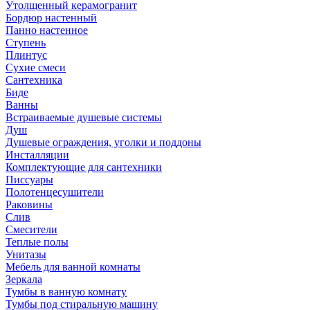
Утолщенный керамогранит
Бордюр настенный
Панно настенное
Ступень
Плинтус
Сухие смеси
Сантехника
Биде
Ванны
Встраиваемые душевые системы
Душ
Душевые ограждения, уголки и поддоны
Инсталляции
Комплектующие для сантехники
Писсуары
Полотенцесушители
Раковины
Слив
Смесители
Теплые полы
Унитазы
Мебель для ванной комнаты
Зеркала
Тумбы в ванную комнату
Тумбы под стиральную машину