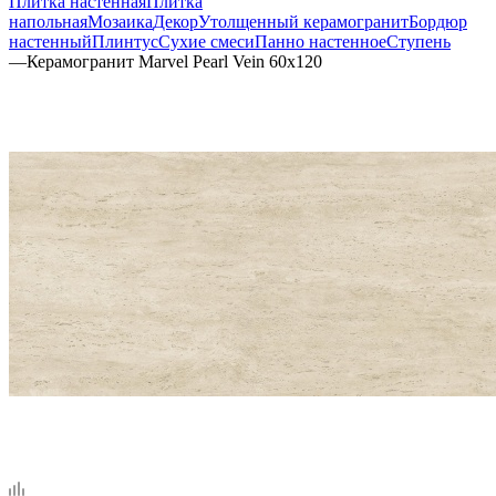
Плитка настенная
Плитка
напольная
Мозаика
Декор
Утолщенный керамогранит
Бордюр
настенный
Плинтус
Сухие смеси
Панно настенное
Ступень
—
Керамогранит Marvel Pearl Vein 60x120