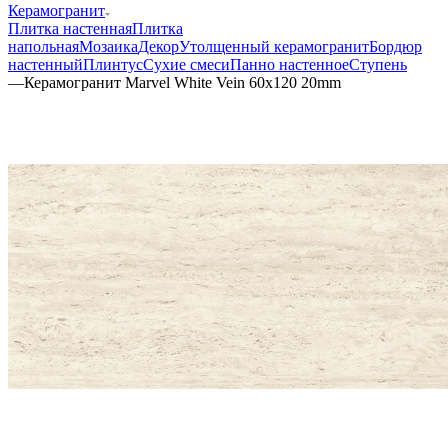
Керамогранит
Плитка настенная
Плитка
напольная
Мозаика
Декор
Утолщенный керамогранит
Бордюр
настенный
Плинтус
Сухие смеси
Панно настенное
Ступень
—
Керамогранит Marvel White Vein 60x120 20mm