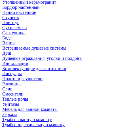
Утолщенный керамогранит
Бордюр настенный
Панно настенное
Ступень
Плинтус
Сухие смеси
Сантехника
Биде
Ванны
Встраиваемые душевые системы
Душ
Душевые ограждения, уголки и поддоны
Инсталляции
Комплектующие для сантехники
Писсуары
Полотенцесушители
Раковины
Слив
Смесители
Теплые полы
Унитазы
Мебель для ванной комнаты
Зеркала
Тумбы в ванную комнату
Тумбы под стиральную машину