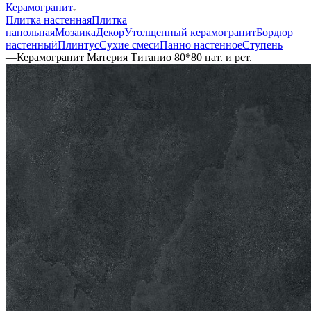
Керамогранит
Плитка настенная
Плитка
напольная
Мозаика
Декор
Утолщенный керамогранит
Бордюр
настенный
Плинтус
Сухие смеси
Панно настенное
Ступень
—
Керамогранит Материя Титанио 80*80 нат. и рет.