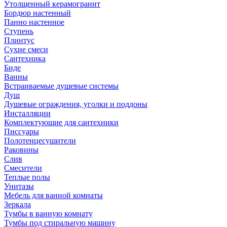
Утолщенный керамогранит
Бордюр настенный
Панно настенное
Ступень
Плинтус
Сухие смеси
Сантехника
Биде
Ванны
Встраиваемые душевые системы
Душ
Душевые ограждения, уголки и поддоны
Инсталляции
Комплектующие для сантехники
Писсуары
Полотенцесушители
Раковины
Слив
Смесители
Теплые полы
Унитазы
Мебель для ванной комнаты
Зеркала
Тумбы в ванную комнату
Тумбы под стиральную машину