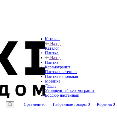
Каталог
Назад
Каталог
Плитка
Назад
Плитка
Керамогранит
Плитка настенная
Плитка напольная
Мозаика
Декор
Утолщенный керамогранит
Бордюр настенный
Сравнение
0
Избранные товары
0
Корзина
0