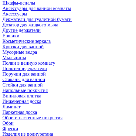
Шкафы-пеналы
Аксессуары для ванной комнаты
Аксессуары
Держатели для туалетной бумаги
Дозатор для жидкого мыла
Другие держатели
Ершики
Косметические зеркала
Крючки для ванной
Мусорные ведра
Мыльницы
Полки в ванную комнату
Полотенцедержатели
Поручни для ванной
Стаканы для ванной
Стойки для ванной
Напольные покрытия
Виниловая плитка
Инженерная доска
Ламинат
Паркетная доска
Обои и настенные покрытия
Обои
Фрески
Изделия из полиуретана