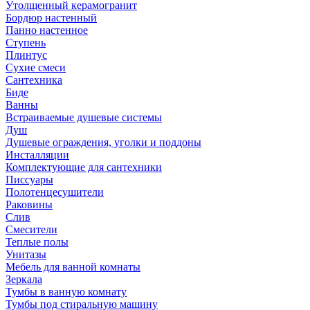
Утолщенный керамогранит
Бордюр настенный
Панно настенное
Ступень
Плинтус
Сухие смеси
Сантехника
Биде
Ванны
Встраиваемые душевые системы
Душ
Душевые ограждения, уголки и поддоны
Инсталляции
Комплектующие для сантехники
Писсуары
Полотенцесушители
Раковины
Слив
Смесители
Теплые полы
Унитазы
Мебель для ванной комнаты
Зеркала
Тумбы в ванную комнату
Тумбы под стиральную машину