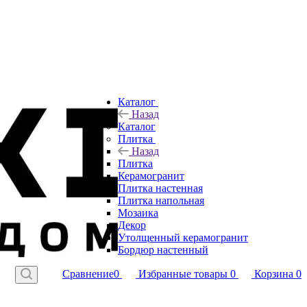
Каталог
Назад
Каталог
Плитка
Назад
Плитка
Керамогранит
Плитка настенная
Плитка напольная
Мозаика
Декор
Утолщенный керамогранит
Бордюр настенный
Сравнение
0
Избранные товары
0
Корзина
0