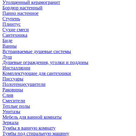
Утолщенный керамогранит
Бордюр настенный
Панно настенное
Ступень
Плинтус
Сухие смеси
Сантехника
Биде
Ванны
Встраиваемые душевые системы
Душ
Душевые ограждения, уголки и поддоны
Инсталляции
Комплектующие для сантехники
Писсуары
Полотенцесушители
Раковины
Слив
Смесители
Теплые полы
Унитазы
Мебель для ванной комнаты
Зеркала
Тумбы в ванную комнату
Тумбы под стиральную машину