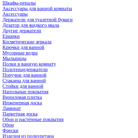
Шкафы-пеналы
Аксессуары для ванной комнаты
Аксессуары
Держатели для туалетной бумаги
Дозатор для жидкого мыла
Другие держатели
Ершики
Косметические зеркала
Крючки для ванной
Мусорные ведра
Мыльницы
Полки в ванную комнату
Полотенцедержатели
Поручни для ванной
Стаканы для ванной
Стойки для ванной
Напольные покрытия
Виниловая плитка
Инженерная доска
Ламинат
Паркетная доска
Обои и настенные покрытия
Обои
Фрески
Изделия из полиуретана