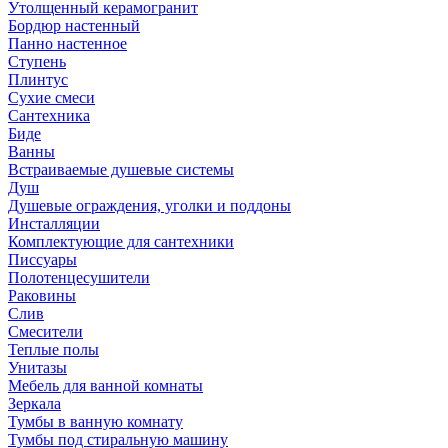
Утолщенный керамогранит
Бордюр настенный
Панно настенное
Ступень
Плинтус
Сухие смеси
Сантехника
Биде
Ванны
Встраиваемые душевые системы
Душ
Душевые ограждения, уголки и поддоны
Инсталляции
Комплектующие для сантехники
Писсуары
Полотенцесушители
Раковины
Слив
Смесители
Теплые полы
Унитазы
Мебель для ванной комнаты
Зеркала
Тумбы в ванную комнату
Тумбы под стиральную машину