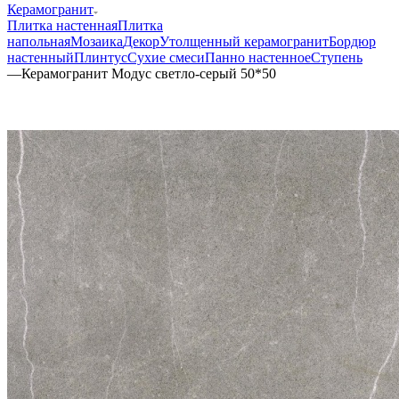
Керамогранит
Плитка настенная
Плитка
напольная
Мозаика
Декор
Утолщенный керамогранит
Бордюр
настенный
Плинтус
Сухие смеси
Панно настенное
Ступень
—
Керамогранит Модус светло-серый 50*50