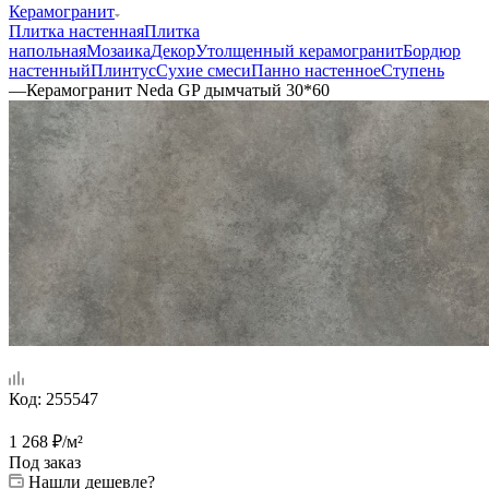
Керамогранит
Плитка настенная
Плитка
напольная
Мозаика
Декор
Утолщенный керамогранит
Бордюр
настенный
Плинтус
Сухие смеси
Панно настенное
Ступень
—
Керамогранит Neda GP дымчатый 30*60
Код:
255547
1 268
₽
/м²
Под заказ
Нашли дешевле?