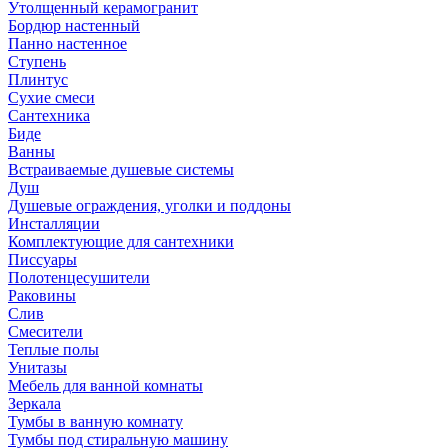
Утолщенный керамогранит
Бордюр настенный
Панно настенное
Ступень
Плинтус
Сухие смеси
Сантехника
Биде
Ванны
Встраиваемые душевые системы
Душ
Душевые ограждения, уголки и поддоны
Инсталляции
Комплектующие для сантехники
Писсуары
Полотенцесушители
Раковины
Слив
Смесители
Теплые полы
Унитазы
Мебель для ванной комнаты
Зеркала
Тумбы в ванную комнату
Тумбы под стиральную машину