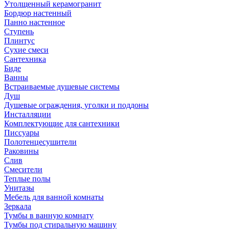
Утолщенный керамогранит
Бордюр настенный
Панно настенное
Ступень
Плинтус
Сухие смеси
Сантехника
Биде
Ванны
Встраиваемые душевые системы
Душ
Душевые ограждения, уголки и поддоны
Инсталляции
Комплектующие для сантехники
Писсуары
Полотенцесушители
Раковины
Слив
Смесители
Теплые полы
Унитазы
Мебель для ванной комнаты
Зеркала
Тумбы в ванную комнату
Тумбы под стиральную машину