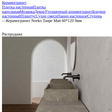
Керамогранит
Плитка настенная
Плитка
напольная
Мозаика
Декор
Утолщенный керамогранит
Бордюр
настенный
Плинтус
Сухие смеси
Панно настенное
Ступень
—
Керамогранит Neeko Taupe Matt 60*120 9мм
Распродажа