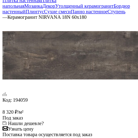
Плитка настенная
Плитка
напольная
Мозаика
Декор
Утолщенный керамогранит
Бордюр
настенный
Плинтус
Сухие смеси
Панно настенное
Ступень
—
Керамогранит NIRVANA 18N 60x180
Код:
194059
8 320
₽
/м²
Под заказ
Нашли дешевле?
Узнать цену
Поставка товара осуществляется под заказ