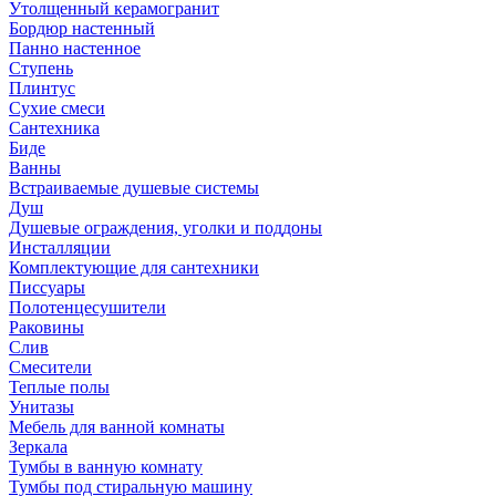
Утолщенный керамогранит
Бордюр настенный
Панно настенное
Ступень
Плинтус
Сухие смеси
Сантехника
Биде
Ванны
Встраиваемые душевые системы
Душ
Душевые ограждения, уголки и поддоны
Инсталляции
Комплектующие для сантехники
Писсуары
Полотенцесушители
Раковины
Слив
Смесители
Теплые полы
Унитазы
Мебель для ванной комнаты
Зеркала
Тумбы в ванную комнату
Тумбы под стиральную машину