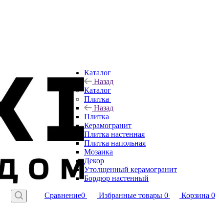
Каталог
Назад
Каталог
Плитка
Назад
Плитка
Керамогранит
Плитка настенная
Плитка напольная
Мозаика
Декор
Утолщенный керамогранит
Бордюр настенный
Сравнение
0
Избранные товары
0
Корзина
0