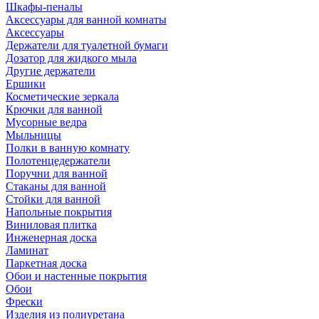
Шкафы-пеналы
Аксессуары для ванной комнаты
Аксессуары
Держатели для туалетной бумаги
Дозатор для жидкого мыла
Другие держатели
Ершики
Косметические зеркала
Крючки для ванной
Мусорные ведра
Мыльницы
Полки в ванную комнату
Полотенцедержатели
Поручни для ванной
Стаканы для ванной
Стойки для ванной
Напольные покрытия
Виниловая плитка
Инженерная доска
Ламинат
Паркетная доска
Обои и настенные покрытия
Обои
Фрески
Изделия из полиуретана