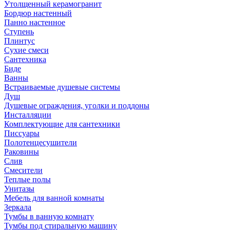
Утолщенный керамогранит
Бордюр настенный
Панно настенное
Ступень
Плинтус
Сухие смеси
Сантехника
Биде
Ванны
Встраиваемые душевые системы
Душ
Душевые ограждения, уголки и поддоны
Инсталляции
Комплектующие для сантехники
Писсуары
Полотенцесушители
Раковины
Слив
Смесители
Теплые полы
Унитазы
Мебель для ванной комнаты
Зеркала
Тумбы в ванную комнату
Тумбы под стиральную машину