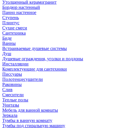
Утолщенный керамогранит
Бордюр настенный
Панно настенное
Ступень
Плинтус
Сухие смеси
Сантехника
Биде
Ванны
Встраиваемые душевые системы
Душ
Душевые ограждения, уголки и поддоны
Инсталляции
Комплектующие для сантехники
Писсуары
Полотенцесушители
Раковины
Слив
Смесители
Теплые полы
Унитазы
Мебель для ванной комнаты
Зеркала
Тумбы в ванную комнату
Тумбы под стиральную машину