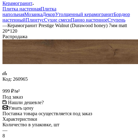
Керамогранит
Плитка настенная
Плитка
напольная
Мозаика
Декор
Утолщенный керамогранит
Бордюр
настенный
Плинтус
Сухие смеси
Панно настенное
Ступень
—
Керамогранит Prestige Walnut (Durawood honey) 7мм matt
20*120
Распродажа
Код:
260965
999
₽
/м²
Под заказ
Нашли дешевле?
Узнать цену
Поставка товара осуществляется под заказ
Характеристики
Количество в упаковке, шт
—
8