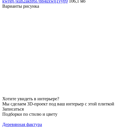
kwrgtj7kub2akbf6l7884uxwlj1vytj9
106,1 мб
Варианты рисунка
Хотите увидеть в интерьере?
Мы сделаем 3D-проект под ваш интерьер с этой плиткой
Записаться
Подборки по стилю и цвету
Деревянная фактура