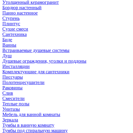
Утолщенный керамогранит
Бордюр настенный
Панно настенное
Ступень
Плинтус
Сухие смеси
Сантехника
Биде
Ванны
Встраиваемые душевые системы
Душ
Душевые ограждения, уголки и поддоны
Инсталляции
Комплектующие для сантехники
Писсуары
Полотенцесушители
Раковины
Слив
Смесители
Теплые полы
Унитазы
Мебель для ванной комнаты
Зеркала
Тумбы в ванную комнату
Тумбы под стиральную машину