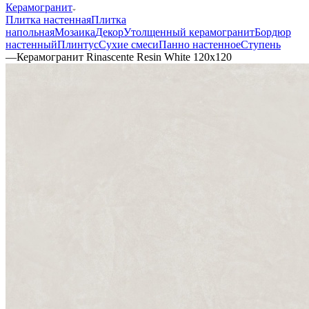
Керамогранит
Плитка настенная
Плитка
напольная
Мозаика
Декор
Утолщенный керамогранит
Бордюр
настенный
Плинтус
Сухие смеси
Панно настенное
Ступень
—
Керамогранит Rinascente Resin White 120x120