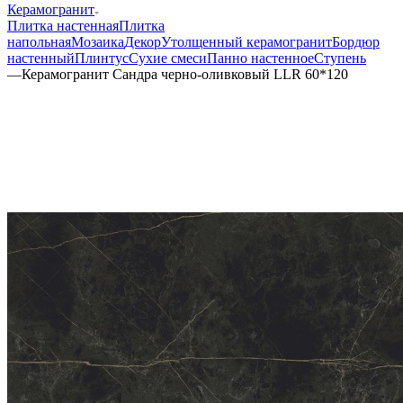
Керамогранит
Плитка настенная
Плитка
напольная
Мозаика
Декор
Утолщенный керамогранит
Бордюр
настенный
Плинтус
Сухие смеси
Панно настенное
Ступень
—
Керамогранит Сандра черно-оливковый LLR 60*120