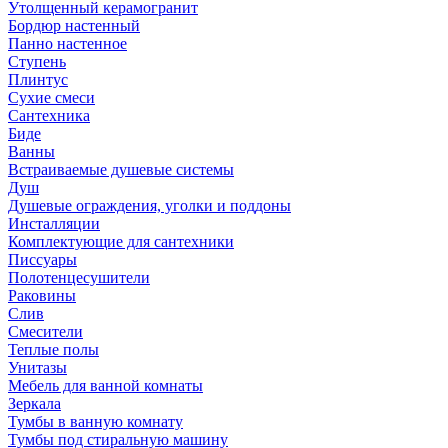
Утолщенный керамогранит
Бордюр настенный
Панно настенное
Ступень
Плинтус
Сухие смеси
Сантехника
Биде
Ванны
Встраиваемые душевые системы
Душ
Душевые ограждения, уголки и поддоны
Инсталляции
Комплектующие для сантехники
Писсуары
Полотенцесушители
Раковины
Слив
Смесители
Теплые полы
Унитазы
Мебель для ванной комнаты
Зеркала
Тумбы в ванную комнату
Тумбы под стиральную машину