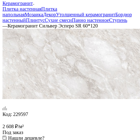
Керамогранит
Плитка настенная
Плитка
напольная
Мозаика
Декор
Утолщенный керамогранит
Бордюр
настенный
Плинтус
Сухие смеси
Панно настенное
Ступень
—
Керамогранит Сильвер Эсперо SR 60*120
Код:
229597
2 608
₽
/м²
Под заказ
Нашли дешевле?