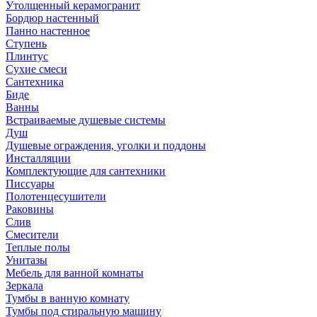
Утолщенный керамогранит
Бордюр настенный
Панно настенное
Ступень
Плинтус
Сухие смеси
Сантехника
Биде
Ванны
Встраиваемые душевые системы
Душ
Душевые ограждения, уголки и поддоны
Инсталляции
Комплектующие для сантехники
Писсуары
Полотенцесушители
Раковины
Слив
Смесители
Теплые полы
Унитазы
Мебель для ванной комнаты
Зеркала
Тумбы в ванную комнату
Тумбы под стиральную машину