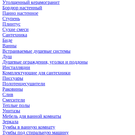
Утолщенный керамогранит
Бордюр настенный
Панно настенное
Ступень
Плинтус
Сухие смеси
Сантехника
Биде
Ванны
Встраиваемые душевые системы
Душ
Душевые ограждения, уголки и поддоны
Инсталляции
Комплектующие для сантехники
Писсуары
Полотенцесушители
Раковины
Слив
Смесители
Теплые полы
Унитазы
Мебель для ванной комнаты
Зеркала
Тумбы в ванную комнату
Тумбы под стиральную машину