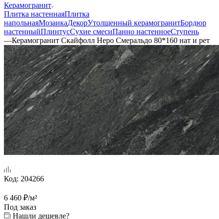
Керамогранит
Плитка настенная
Плитка
напольная
Мозаика
Декор
Утолщенный керамогранит
Бордюр
настенный
Плинтус
Сухие смеси
Панно настенное
Ступень
—
Керамогранит Скайфолл Неро Смеральдо 80*160 нат и рет
Код:
204266
6 460
₽
/м²
Под заказ
Нашли дешевле?