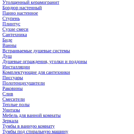
Утолщенный керамогранит
Бордюр настенный
Панно настенное
Ступень
Плинтус
Сухие смеси
Сантехника
Биде
Ванны
Встраиваемые душевые системы
Душ
Душевые ограждения, уголки и поддоны
Инсталляции
Комплектующие для сантехники
Писсуары
Полотенцесушители
Раковины
Слив
Смесители
Теплые полы
Унитазы
Мебель для ванной комнаты
Зеркала
Тумбы в ванную комнату
Тумбы под стиральную машину