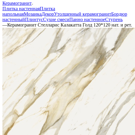
Керамогранит
Плитка настенная
Плитка
напольная
Мозаика
Декор
Утолщенный керамогранит
Бордюр
настенный
Плинтус
Сухие смеси
Панно настенное
Ступень
—
Керамогранит Стелларис Калакатта Голд 120*120 нат. и рет.