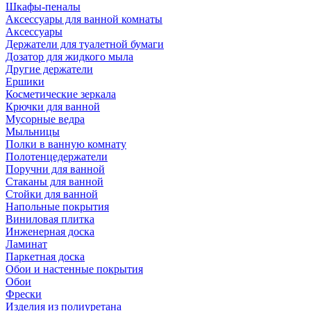
Шкафы-пеналы
Аксессуары для ванной комнаты
Аксессуары
Держатели для туалетной бумаги
Дозатор для жидкого мыла
Другие держатели
Ершики
Косметические зеркала
Крючки для ванной
Мусорные ведра
Мыльницы
Полки в ванную комнату
Полотенцедержатели
Поручни для ванной
Стаканы для ванной
Стойки для ванной
Напольные покрытия
Виниловая плитка
Инженерная доска
Ламинат
Паркетная доска
Обои и настенные покрытия
Обои
Фрески
Изделия из полиуретана