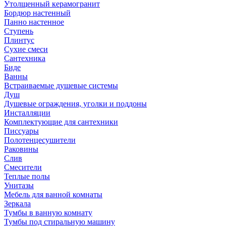
Утолщенный керамогранит
Бордюр настенный
Панно настенное
Ступень
Плинтус
Сухие смеси
Сантехника
Биде
Ванны
Встраиваемые душевые системы
Душ
Душевые ограждения, уголки и поддоны
Инсталляции
Комплектующие для сантехники
Писсуары
Полотенцесушители
Раковины
Слив
Смесители
Теплые полы
Унитазы
Мебель для ванной комнаты
Зеркала
Тумбы в ванную комнату
Тумбы под стиральную машину