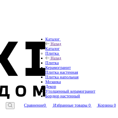
Каталог
Назад
Каталог
Плитка
Назад
Плитка
Керамогранит
Плитка настенная
Плитка напольная
Мозаика
Декор
Утолщенный керамогранит
Бордюр настенный
Сравнение
0
Избранные товары
0
Корзина
0