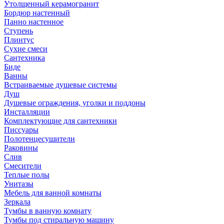
Утолщенный керамогранит
Бордюр настенный
Панно настенное
Ступень
Плинтус
Сухие смеси
Сантехника
Биде
Ванны
Встраиваемые душевые системы
Душ
Душевые ограждения, уголки и поддоны
Инсталляции
Комплектующие для сантехники
Писсуары
Полотенцесушители
Раковины
Слив
Смесители
Теплые полы
Унитазы
Мебель для ванной комнаты
Зеркала
Тумбы в ванную комнату
Тумбы под стиральную машину