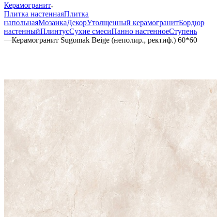
Керамогранит
Плитка настенная
Плитка
напольная
Мозаика
Декор
Утолщенный керамогранит
Бордюр
настенный
Плинтус
Сухие смеси
Панно настенное
Ступень
—
Керамогранит Sugomak Beige (неполир., ректиф.) 60*60