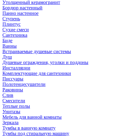
Утолщенный керамогранит
Бордюр настенный
Панно настенное
Ступень
Плинтус
Сухие смеси
Сантехника
Биде
Ванны
Встраиваемые душевые системы
Душ
Душевые ограждения, уголки и поддоны
Инсталляции
Комплектующие для сантехники
Писсуары
Полотенцесушители
Раковины
Слив
Смесители
Теплые полы
Унитазы
Мебель для ванной комнаты
Зеркала
Тумбы в ванную комнату
Тумбы под стиральную машину