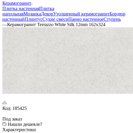
Керамогранит
Плитка настенная
Плитка
напольная
Мозаика
Декор
Утолщенный керамогранит
Бордюр
настенный
Плинтус
Сухие смеси
Панно настенное
Ступень
—
Керамогранит Terrazzo White Silk 12mm 162x324
Код:
185425
Под заказ
Нашли дешевле?
Характеристики