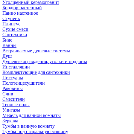
Утолщенный керамогранит
Бордюр настенный
Панно настенное
Ступень
Плинтус
Сухие смеси
Сантехника
Биде
Ванны
Встраиваемые душевые системы
Душ
Душевые ограждения, уголки и поддоны
Инсталляции
Комплектующие для сантехники
Писсуары
Полотенцесушители
Раковины
Слив
Смесители
Теплые полы
Унитазы
Мебель для ванной комнаты
Зеркала
Тумбы в ванную комнату
Тумбы под стиральную машину