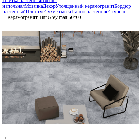
Плитка настенная
Плитка
напольная
Мозаика
Декор
Утолщенный керамогранит
Бордюр
настенный
Плинтус
Сухие смеси
Панно настенное
Ступень
—
Керамогранит Tint Grey matt 60*60