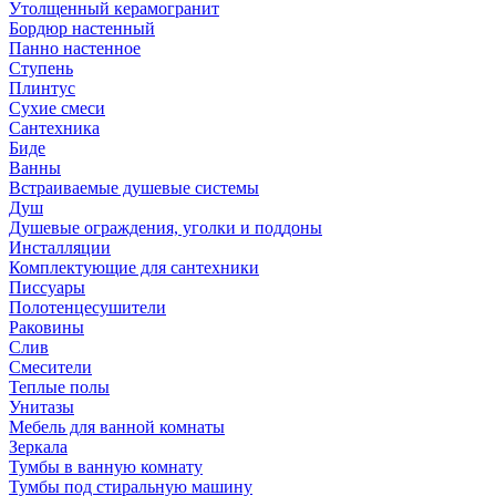
Утолщенный керамогранит
Бордюр настенный
Панно настенное
Ступень
Плинтус
Сухие смеси
Сантехника
Биде
Ванны
Встраиваемые душевые системы
Душ
Душевые ограждения, уголки и поддоны
Инсталляции
Комплектующие для сантехники
Писсуары
Полотенцесушители
Раковины
Слив
Смесители
Теплые полы
Унитазы
Мебель для ванной комнаты
Зеркала
Тумбы в ванную комнату
Тумбы под стиральную машину