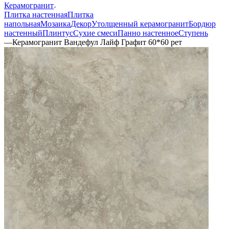
Керамогранит
Плитка настенная
Плитка
напольная
Мозаика
Декор
Утолщенный керамогранит
Бордюр
настенный
Плинтус
Сухие смеси
Панно настенное
Ступень
—
Керамогранит Вандефул Лайф Графит 60*60 рет