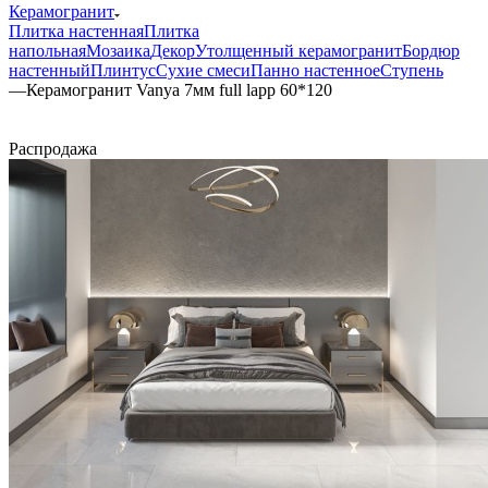
Керамогранит
Плитка настенная
Плитка
напольная
Мозаика
Декор
Утолщенный керамогранит
Бордюр
настенный
Плинтус
Сухие смеси
Панно настенное
Ступень
—
Керамогранит Vanya 7мм full lapp 60*120
Распродажа