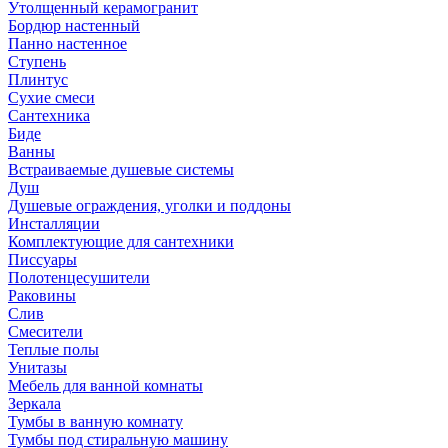
Утолщенный керамогранит
Бордюр настенный
Панно настенное
Ступень
Плинтус
Сухие смеси
Сантехника
Биде
Ванны
Встраиваемые душевые системы
Душ
Душевые ограждения, уголки и поддоны
Инсталляции
Комплектующие для сантехники
Писсуары
Полотенцесушители
Раковины
Слив
Смесители
Теплые полы
Унитазы
Мебель для ванной комнаты
Зеркала
Тумбы в ванную комнату
Тумбы под стиральную машину