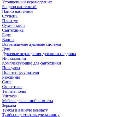
Утолщенный керамогранит
Бордюр настенный
Панно настенное
Ступень
Плинтус
Сухие смеси
Сантехника
Биде
Ванны
Встраиваемые душевые системы
Душ
Душевые ограждения, уголки и поддоны
Инсталляции
Комплектующие для сантехники
Писсуары
Полотенцесушители
Раковины
Слив
Смесители
Теплые полы
Унитазы
Мебель для ванной комнаты
Зеркала
Тумбы в ванную комнату
Тумбы под стиральную машину