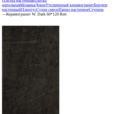
Плитка настенная
Плитка
напольная
Мозаика
Декор
Утолщенный керамогранит
Бордюр
настенный
Плинтус
Сухие смеси
Панно настенное
Ступень
—
Керамогранит W. Dark 60*120 Rett