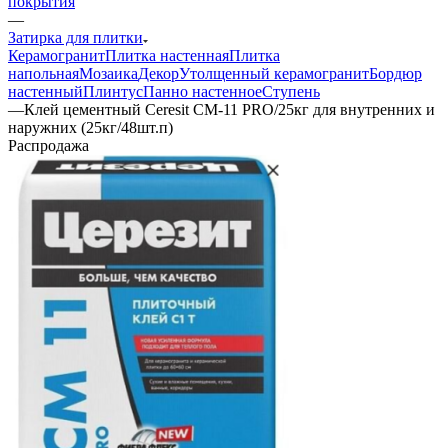
покрытия
—
Затирка для плитки
Керамогранит
Плитка настенная
Плитка
напольная
Мозаика
Декор
Утолщенный керамогранит
Бордюр
настенный
Плинтус
Панно настенное
Ступень
—
Клей цементный Ceresit СМ-11 PRO/25кг для внутренних и
наружних (25кг/48шт.п)
Распродажа