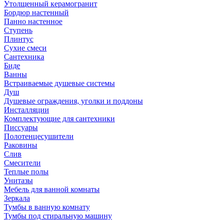
Утолщенный керамогранит
Бордюр настенный
Панно настенное
Ступень
Плинтус
Сухие смеси
Сантехника
Биде
Ванны
Встраиваемые душевые системы
Душ
Душевые ограждения, уголки и поддоны
Инсталляции
Комплектующие для сантехники
Писсуары
Полотенцесушители
Раковины
Слив
Смесители
Теплые полы
Унитазы
Мебель для ванной комнаты
Зеркала
Тумбы в ванную комнату
Тумбы под стиральную машину