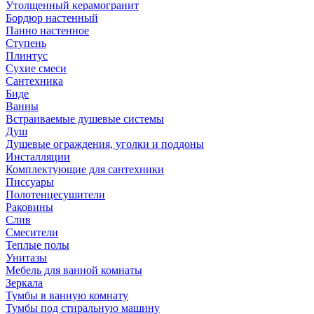
Утолщенный керамогранит
Бордюр настенный
Панно настенное
Ступень
Плинтус
Сухие смеси
Сантехника
Биде
Ванны
Встраиваемые душевые системы
Душ
Душевые ограждения, уголки и поддоны
Инсталляции
Комплектующие для сантехники
Писсуары
Полотенцесушители
Раковины
Слив
Смесители
Теплые полы
Унитазы
Мебель для ванной комнаты
Зеркала
Тумбы в ванную комнату
Тумбы под стиральную машину