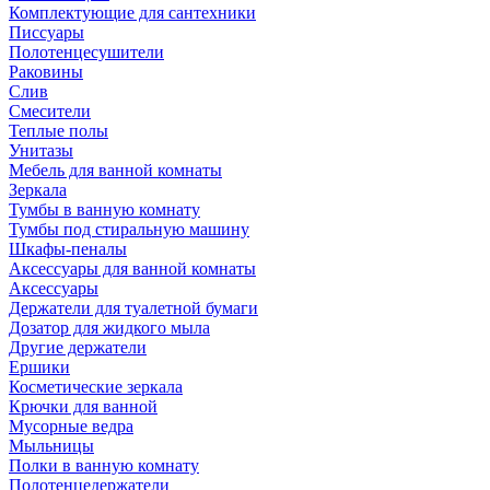
Комплектующие для сантехники
Писсуары
Полотенцесушители
Раковины
Слив
Смесители
Теплые полы
Унитазы
Мебель для ванной комнаты
Зеркала
Тумбы в ванную комнату
Тумбы под стиральную машину
Шкафы-пеналы
Аксессуары для ванной комнаты
Аксессуары
Держатели для туалетной бумаги
Дозатор для жидкого мыла
Другие держатели
Ершики
Косметические зеркала
Крючки для ванной
Мусорные ведра
Мыльницы
Полки в ванную комнату
Полотенцедержатели