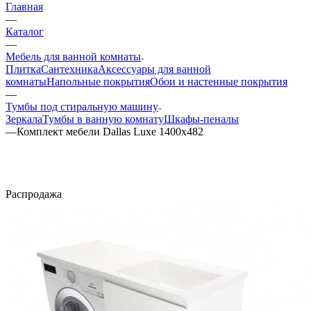
Главная
—
Каталог
—
Мебель для ванной комнаты
Плитка
Сантехника
Аксессуары для ванной
комнаты
Напольные покрытия
Обои и настенные покрытия
—
Тумбы под стиральную машину
Зеркала
Тумбы в ванную комнату
Шкафы-пеналы
—
Комплект мебели Dallas Luxe 1400х482
Распродажа