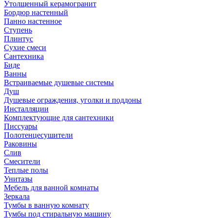
Утолщенный керамогранит
Бордюр настенный
Панно настенное
Ступень
Плинтус
Сухие смеси
Сантехника
Биде
Ванны
Встраиваемые душевые системы
Душ
Душевые ограждения, уголки и поддоны
Инсталляции
Комплектующие для сантехники
Писсуары
Полотенцесушители
Раковины
Слив
Смесители
Теплые полы
Унитазы
Мебель для ванной комнаты
Зеркала
Тумбы в ванную комнату
Тумбы под стиральную машину