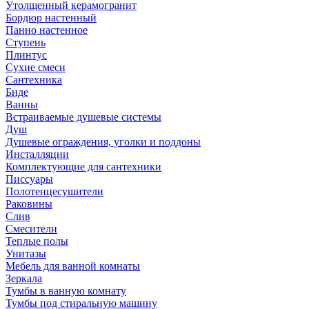
Утолщенный керамогранит
Бордюр настенный
Панно настенное
Ступень
Плинтус
Сухие смеси
Сантехника
Биде
Ванны
Встраиваемые душевые системы
Душ
Душевые ограждения, уголки и поддоны
Инсталляции
Комплектующие для сантехники
Писсуары
Полотенцесушители
Раковины
Слив
Смесители
Теплые полы
Унитазы
Мебель для ванной комнаты
Зеркала
Тумбы в ванную комнату
Тумбы под стиральную машину