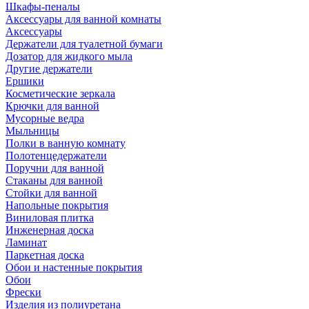
Шкафы-пеналы
Аксессуары для ванной комнаты
Аксессуары
Держатели для туалетной бумаги
Дозатор для жидкого мыла
Другие держатели
Ершики
Косметические зеркала
Крючки для ванной
Мусорные ведра
Мыльницы
Полки в ванную комнату
Полотенцедержатели
Поручни для ванной
Стаканы для ванной
Стойки для ванной
Напольные покрытия
Виниловая плитка
Инженерная доска
Ламинат
Паркетная доска
Обои и настенные покрытия
Обои
Фрески
Изделия из полиуретана