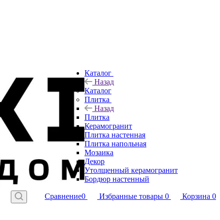
Каталог
Назад
Каталог
Плитка
Назад
Плитка
Керамогранит
Плитка настенная
Плитка напольная
Мозаика
Декор
Утолщенный керамогранит
Бордюр настенный
Сравнение
0
Избранные товары
0
Корзина
0