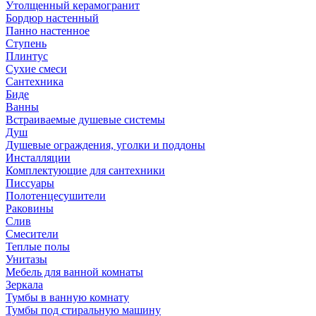
Утолщенный керамогранит
Бордюр настенный
Панно настенное
Ступень
Плинтус
Сухие смеси
Сантехника
Биде
Ванны
Встраиваемые душевые системы
Душ
Душевые ограждения, уголки и поддоны
Инсталляции
Комплектующие для сантехники
Писсуары
Полотенцесушители
Раковины
Слив
Смесители
Теплые полы
Унитазы
Мебель для ванной комнаты
Зеркала
Тумбы в ванную комнату
Тумбы под стиральную машину