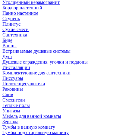
Утолщенный керамогранит
Бордюр настенный
Панно настенное
Ступень
Плинтус
Сухие смеси
Сантехника
Биде
Ванны
Встраиваемые душевые системы
Душ
Душевые ограждения, уголки и поддоны
Инсталляции
Комплектующие для сантехники
Писсуары
Полотенцесушители
Раковины
Слив
Смесители
Теплые полы
Унитазы
Мебель для ванной комнаты
Зеркала
Тумбы в ванную комнату
Тумбы под стиральную машину