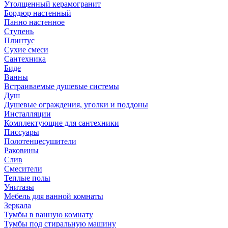
Утолщенный керамогранит
Бордюр настенный
Панно настенное
Ступень
Плинтус
Сухие смеси
Сантехника
Биде
Ванны
Встраиваемые душевые системы
Душ
Душевые ограждения, уголки и поддоны
Инсталляции
Комплектующие для сантехники
Писсуары
Полотенцесушители
Раковины
Слив
Смесители
Теплые полы
Унитазы
Мебель для ванной комнаты
Зеркала
Тумбы в ванную комнату
Тумбы под стиральную машину