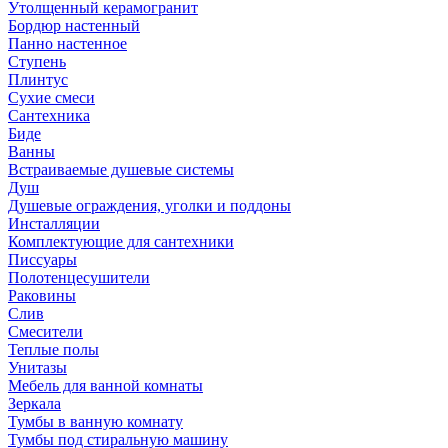
Утолщенный керамогранит
Бордюр настенный
Панно настенное
Ступень
Плинтус
Сухие смеси
Сантехника
Биде
Ванны
Встраиваемые душевые системы
Душ
Душевые ограждения, уголки и поддоны
Инсталляции
Комплектующие для сантехники
Писсуары
Полотенцесушители
Раковины
Слив
Смесители
Теплые полы
Унитазы
Мебель для ванной комнаты
Зеркала
Тумбы в ванную комнату
Тумбы под стиральную машину