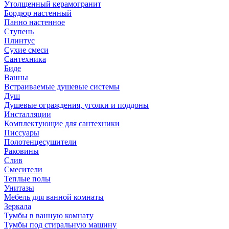
Утолщенный керамогранит
Бордюр настенный
Панно настенное
Ступень
Плинтус
Сухие смеси
Сантехника
Биде
Ванны
Встраиваемые душевые системы
Душ
Душевые ограждения, уголки и поддоны
Инсталляции
Комплектующие для сантехники
Писсуары
Полотенцесушители
Раковины
Слив
Смесители
Теплые полы
Унитазы
Мебель для ванной комнаты
Зеркала
Тумбы в ванную комнату
Тумбы под стиральную машину