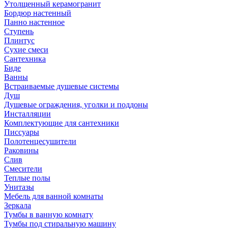
Утолщенный керамогранит
Бордюр настенный
Панно настенное
Ступень
Плинтус
Сухие смеси
Сантехника
Биде
Ванны
Встраиваемые душевые системы
Душ
Душевые ограждения, уголки и поддоны
Инсталляции
Комплектующие для сантехники
Писсуары
Полотенцесушители
Раковины
Слив
Смесители
Теплые полы
Унитазы
Мебель для ванной комнаты
Зеркала
Тумбы в ванную комнату
Тумбы под стиральную машину