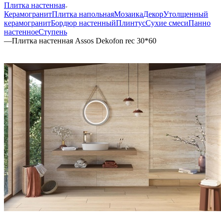
Плитка настенная
Керамогранит
Плитка напольная
Мозаика
Декор
Утолщенный
керамогранит
Бордюр настенный
Плинтус
Сухие смеси
Панно
настенное
Ступень
—
Плитка настенная Assos Dekofon rec 30*60