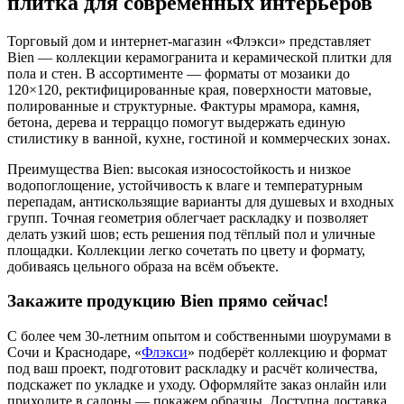
плитка для современных интерьеров
Торговый дом и интернет-магазин «Флэкси» представляет
Bien — коллекции керамогранита и керамической плитки для
пола и стен. В ассортименте — форматы от мозаики до
120×120, ректифицированные края, поверхности матовые,
полированные и структурные. Фактуры мрамора, камня,
бетона, дерева и терраццо помогут выдержать единую
стилистику в ванной, кухне, гостиной и коммерческих зонах.
Преимущества Bien: высокая износостойкость и низкое
водопоглощение, устойчивость к влаге и температурным
перепадам, антискользящие варианты для душевых и входных
групп. Точная геометрия облегчает раскладку и позволяет
делать узкий шов; есть решения под тёплый пол и уличные
площадки. Коллекции легко сочетать по цвету и формату,
добиваясь цельного образа на всём объекте.
Закажите продукцию Bien прямо сейчас!
С более чем 30-летним опытом и собственными шоурумами в
Сочи и Краснодаре, «
Флэкси
» подберёт коллекцию и формат
под ваш проект, подготовит раскладку и расчёт количества,
подскажет по укладке и уходу. Оформляйте заказ онлайн или
приходите в салоны — покажем образцы. Доступна доставка