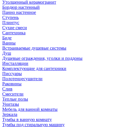
Утолщенный керамогранит
Бордюр настенный
Панно настенное
Ступень
Плинтус
Сухие смеси
Сантехника
Биде
Ванны
Встраиваемые душевые системы
Душ
Душевые ограждения, уголки и поддоны
Инсталляции
Комплектующие для сантехники
Писсуары
Полотенцесушители
Раковины
Слив
Смесители
Теплые полы
Унитазы
Мебель для ванной комнаты
Зеркала
Тумбы в ванную комнату
Тумбы под стиральную машину