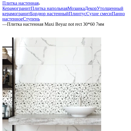
Плитка настенная
Керамогранит
Плитка напольная
Мозаика
Декор
Утолщенный
керамогранит
Бордюр настенный
Плинтус
Сухие смеси
Панно
настенное
Ступень
—
Плитка настенная Maxi Beyaz not rect 30*60 7мм