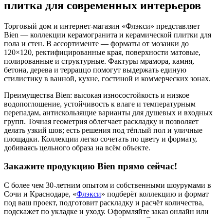
плитка для современных интерьеров
Торговый дом и интернет-магазин «Флэкси» представляет
Bien — коллекции керамогранита и керамической плитки для
пола и стен. В ассортименте — форматы от мозаики до
120×120, ректифицированные края, поверхности матовые,
полированные и структурные. Фактуры мрамора, камня,
бетона, дерева и терраццо помогут выдержать единую
стилистику в ванной, кухне, гостиной и коммерческих зонах.
Преимущества Bien: высокая износостойкость и низкое
водопоглощение, устойчивость к влаге и температурным
перепадам, антискользящие варианты для душевых и входных
групп. Точная геометрия облегчает раскладку и позволяет
делать узкий шов; есть решения под тёплый пол и уличные
площадки. Коллекции легко сочетать по цвету и формату,
добиваясь цельного образа на всём объекте.
Закажите продукцию Bien прямо сейчас!
С более чем 30-летним опытом и собственными шоурумами в
Сочи и Краснодаре, «
Флэкси
» подберёт коллекцию и формат
под ваш проект, подготовит раскладку и расчёт количества,
подскажет по укладке и уходу. Оформляйте заказ онлайн или