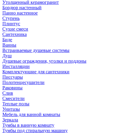
Утолщенный керамогранит
Бордюр настенный
Панно настенное
Ступень
Плинтус
Сухие смеси
Сантехника
Биде
Ванны
Встраиваемые душевые системы
Душ
Душевые ограждения, уголки и поддоны
Инсталляции
Комплектующие для сантехники
Писсуары
Полотенцесушители
Раковины
Слив
Смесители
Теплые полы
Унитазы
Мебель для ванной комнаты
Зеркала
Тумбы в ванную комнату
Тумбы под стиральную машину