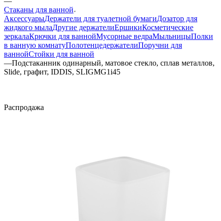
—
Стаканы для ванной
Аксессуары
Держатели для туалетной бумаги
Дозатор для
жидкого мыла
Другие держатели
Ершики
Косметические
зеркала
Крючки для ванной
Мусорные ведра
Мыльницы
Полки
в ванную комнату
Полотенцедержатели
Поручни для
ванной
Стойки для ванной
—
Подстаканник одинарный, матовое стекло, сплав металлов,
Slide, графит, IDDIS, SLIGMG1i45
Распродажа