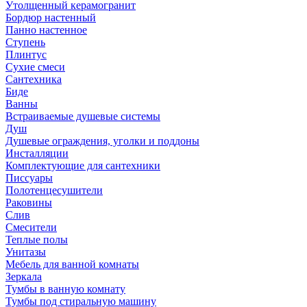
Утолщенный керамогранит
Бордюр настенный
Панно настенное
Ступень
Плинтус
Сухие смеси
Сантехника
Биде
Ванны
Встраиваемые душевые системы
Душ
Душевые ограждения, уголки и поддоны
Инсталляции
Комплектующие для сантехники
Писсуары
Полотенцесушители
Раковины
Слив
Смесители
Теплые полы
Унитазы
Мебель для ванной комнаты
Зеркала
Тумбы в ванную комнату
Тумбы под стиральную машину