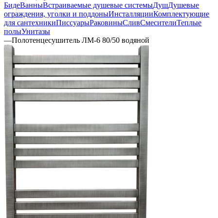
Биде
Ванны
Встраиваемые душевые системы
Душ
Душевые
ограждения, уголки и поддоны
Инсталляции
Комплектующие
для сантехники
Писсуары
Раковины
Слив
Смесители
Теплые
полы
Унитазы
—
Полотенцесушитель ЛМ-6 80/50 водяной