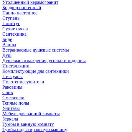
Утолщенный керамогранит
Бордюр настенный
Панно настенное
Ступень
Плинтус
Сухие смеси
Сантехника
Биде
Ванны
Встраиваемые душевые системы
Душ
Душевые ограждения, уголки и поддоны
Инсталляции
Комплектующие для сантехники
Писсуары
Полотенцесушители
Раковины
Слив
Смесители
Теплые полы
Унитазы
Мебель для ванной комнаты
Зеркала
Тумбы в ванную комнату
Тумбы под стиральную машину