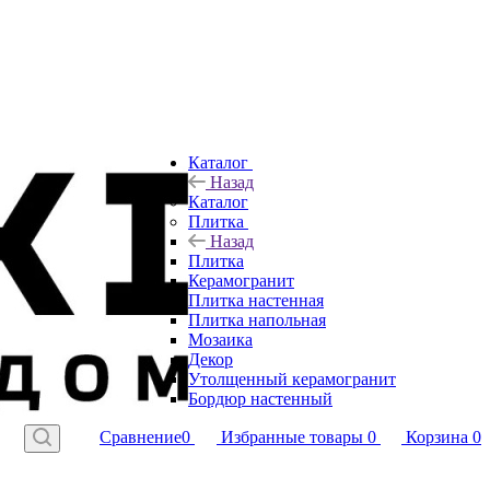
Каталог
Назад
Каталог
Плитка
Назад
Плитка
Керамогранит
Плитка настенная
Плитка напольная
Мозаика
Декор
Утолщенный керамогранит
Бордюр настенный
Сравнение
0
Избранные товары
0
Корзина
0