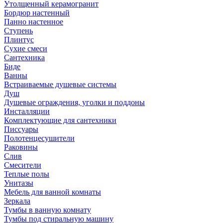
Утолщенный керамогранит
Бордюр настенный
Панно настенное
Ступень
Плинтус
Сухие смеси
Сантехника
Биде
Ванны
Встраиваемые душевые системы
Душ
Душевые ограждения, уголки и поддоны
Инсталляции
Комплектующие для сантехники
Писсуары
Полотенцесушители
Раковины
Слив
Смесители
Теплые полы
Унитазы
Мебель для ванной комнаты
Зеркала
Тумбы в ванную комнату
Тумбы под стиральную машину