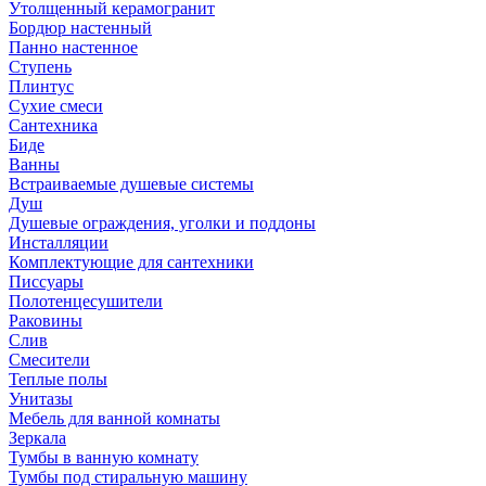
Утолщенный керамогранит
Бордюр настенный
Панно настенное
Ступень
Плинтус
Сухие смеси
Сантехника
Биде
Ванны
Встраиваемые душевые системы
Душ
Душевые ограждения, уголки и поддоны
Инсталляции
Комплектующие для сантехники
Писсуары
Полотенцесушители
Раковины
Слив
Смесители
Теплые полы
Унитазы
Мебель для ванной комнаты
Зеркала
Тумбы в ванную комнату
Тумбы под стиральную машину