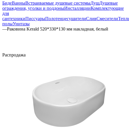
Биде
Ванны
Встраиваемые душевые системы
Душ
Душевые
ограждения, уголки и поддоны
Инсталляции
Комплектующие
для
сантехники
Писсуары
Полотенцесушители
Слив
Смесители
Тепл
полы
Унитазы
—
Раковина Kerald 520*330*130 мм накладная, белый
Распродажа