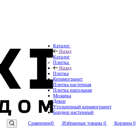
Каталог
Назад
Каталог
Плитка
Назад
Плитка
Керамогранит
Плитка настенная
Плитка напольная
Мозаика
Декор
Утолщенный керамогранит
Бордюр настенный
Сравнение
0
Избранные товары
0
Корзина
0