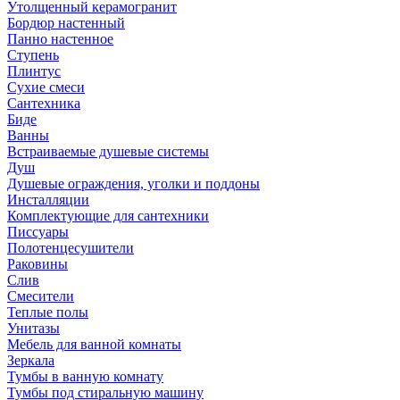
Утолщенный керамогранит
Бордюр настенный
Панно настенное
Ступень
Плинтус
Сухие смеси
Сантехника
Биде
Ванны
Встраиваемые душевые системы
Душ
Душевые ограждения, уголки и поддоны
Инсталляции
Комплектующие для сантехники
Писсуары
Полотенцесушители
Раковины
Слив
Смесители
Теплые полы
Унитазы
Мебель для ванной комнаты
Зеркала
Тумбы в ванную комнату
Тумбы под стиральную машину