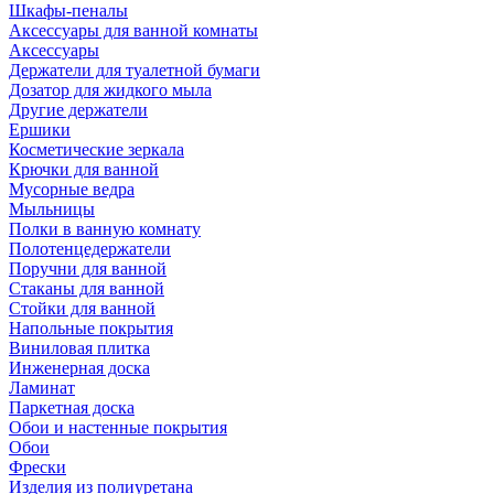
Шкафы-пеналы
Аксессуары для ванной комнаты
Аксессуары
Держатели для туалетной бумаги
Дозатор для жидкого мыла
Другие держатели
Ершики
Косметические зеркала
Крючки для ванной
Мусорные ведра
Мыльницы
Полки в ванную комнату
Полотенцедержатели
Поручни для ванной
Стаканы для ванной
Стойки для ванной
Напольные покрытия
Виниловая плитка
Инженерная доска
Ламинат
Паркетная доска
Обои и настенные покрытия
Обои
Фрески
Изделия из полиуретана