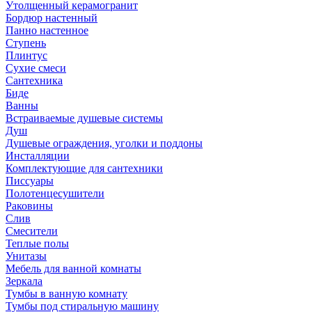
Утолщенный керамогранит
Бордюр настенный
Панно настенное
Ступень
Плинтус
Сухие смеси
Сантехника
Биде
Ванны
Встраиваемые душевые системы
Душ
Душевые ограждения, уголки и поддоны
Инсталляции
Комплектующие для сантехники
Писсуары
Полотенцесушители
Раковины
Слив
Смесители
Теплые полы
Унитазы
Мебель для ванной комнаты
Зеркала
Тумбы в ванную комнату
Тумбы под стиральную машину