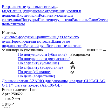
—
Встраиваемые душевые системы
Биде
Ванны
Душ
Душевые ограждения, уголки и
поддоны
Инсталляции
Комплектующие для
сантехники
Писсуары
Полотенцесушители
Раковины
Слив
Смеси
полы
Унитазы
—
Изливы
Душевые форсунки
Кронштейны для верхнего
душа
Переключатели потоков
Шланговые
подключения
Верхний душ
Встроенные вентили
Фильтр
По умолчанию
По популярности (убывание)
Распродажа
По популярности (возрастание)
По алфавиту (убывание)
По алфавиту (возрастание)
По цене (убывание)
По цене (возрастание)
Донный клапан AZARIO для раковины, квадрат, CLIC-CLAC,
G 1 1/4, латунь, золото (AZ-106-GL)
Есть в наличии: 1 шт
Арт.: 250622
1 104
₽
/шт
1 840
₽