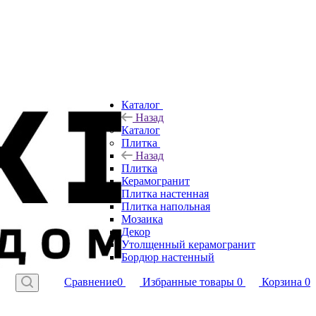
Каталог
Назад
Каталог
Плитка
Назад
Плитка
Керамогранит
Плитка настенная
Плитка напольная
Мозаика
Декор
Утолщенный керамогранит
Бордюр настенный
Сравнение
0
Избранные товары
0
Корзина
0