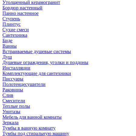
Утолщенный керамогранит
Бордюр настенный
Панно настенное
Ступень
Плинтус
Сухие смеси
Сантехника
Биде
Ванны
Встраиваемые душевые системы
Душ
Душевые ограждения, уголки и поддоны
Инсталляции
Комплектующие для сантехники
Писсуары
Полотенцесушители
Раковины
Слив
Смесители
Теплые полы
Унитазы
Мебель для ванной комнаты
Зеркала
Тумбы в ванную комнату
Тумбы под стиральную машину