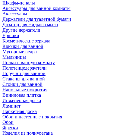
Шкафы-пеналы
Аксессуары для ванной комнаты
Аксессуары
Держатели для туалетной бумаги
Дозатор для жидкого мыла
Другие держатели
Ершики
Косметические зеркала
Крючки для ванной
Мусорные ведра
Мыльницы
Полки в ванную комнату
Полотенцедержатели
Поручни для ванной
Стаканы для ванной
Стойки для ванной
Напольные покрытия
Виниловая плитка
Инженерная доска
Ламинат
Паркетная доска
Обои и настенные покрытия
Обои
Фрески
Изделия из полиуретана